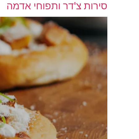
סירות צ'דר ותפוחי אדמה