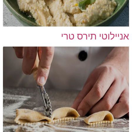
אניילוטי תירס טרי