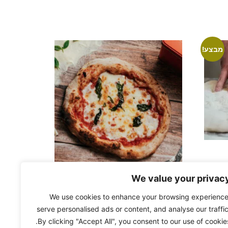
מבצע!
We value your privac
קורס סובב איטליה
We use cookies to enhance your browsing experience
195.00
₪
serve personalised ads or content, and analyse our traffic
הוספה לסל
By clicking "Accept All", you consent to our use of cookies