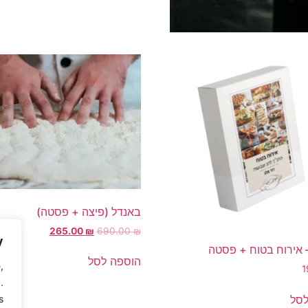
באנדל (פיצה + פסטה)
265.00
₪
690.00
₪
y
 אירוח בטוח + פסטה
הוספה לסל
,
1
.
לסל
.